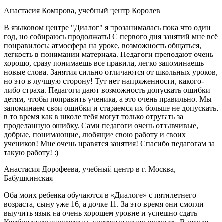
Анастасия Комарова, учебный центр Королев
В языковом центре "Диалог" я прозанималась пока что один
год, но собираюсь продолжать! С первого дня занятий мне всё
понравилось: атмосфера на уроке, возможность общаться,
легкость в понимании материала. Педагоги преподают очень
хорошо, сразу понимаешь все правила, легко запоминаешь
новые слова. Занятия сильно отличаются от школьных уроков,
но это в лучшую сторону! Тут нет напряженности, какого-
либо страха. Педагоги дают возможность допускать ошибки
детям, чтобы поправить ученика, а это очень правильно. Мы
запоминаем свои ошибки и стараемся их больше не допускать,
в то время как в школе тебя могут только отругать за
проделанную ошибку. Сами педагоги очень отзывчивые,
добрые, понимающие, любящие свою работу и своих
учеников! Мне очень нравятся занятия! Спасибо педагогам за
такую работу! :)
Анастасия Дорофеева, учебный центр в г. Москва,
Бабушкинская
Оба моих ребенка обучаются в «Диалоге» с пятилетнего
возраста, сыну уже 16, а дочке 11. За это время они смогли
выучить язык на очень хорошем уровне и успешно сдать
Кембриджские экзамены, соответственно возрасту. В школе