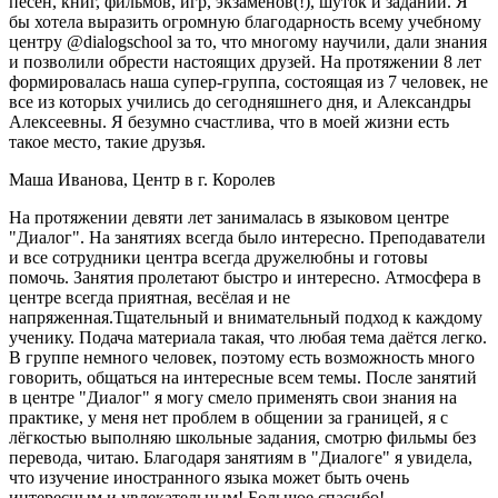
песен, книг, фильмов, игр, экзаменов(!), шуток и заданий. Я
бы хотела выразить огромную благодарность всему учебному
центру @dialogschool за то, что многому научили, дали знания
и позволили обрести настоящих друзей. На протяжении 8 лет
формировалась наша супер-группа, состоящая из 7 человек, не
все из которых учились до сегодняшнего дня, и Александры
Алексеевны. Я безумно счастлива, что в моей жизни есть
такое место, такие друзья.
Маша Иванова, Центр в г. Королев
На протяжении девяти лет занималась в языковом центре
"Диалог". На занятиях всегда было интересно. Преподаватели
и все сотрудники центра всегда дружелюбны и готовы
помочь. Занятия пролетают быстро и интересно. Атмосфера в
центре всегда приятная, весёлая и не
напряженная.Тщательный и внимательный подход к каждому
ученику. Подача материала такая, что любая тема даётся легко.
В группе немного человек, поэтому есть возможность много
говорить, общаться на интересные всем темы. После занятий
в центре "Диалог" я могу смело применять свои знания на
практике, у меня нет проблем в общении за границей, я с
лёгкостью выполняю школьные задания, смотрю фильмы без
перевода, читаю. Благодаря занятиям в "Диалоге" я увидела,
что изучение иностранного языка может быть очень
интересным и увлекательным! Большое спасибо!