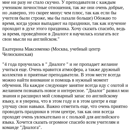
мне ни разу не стало скучно. У преподавателя с каждым
учеником личностные отношения, так же они очень добрые,
но ,наверно, это скорее минус чем плюс, так как если бы
учителя были строже, мы бы пахали больше) Обожаю то
время, когда уроки выпадают на праздники, так как изучение
проходит в духе этого праздника. Хочу сказать спасибо, ведь
за время, проведённое в Диалоге я научилась излагать все
свои мысли на английском."
Екатерина Максименко (Москва, учебный центр
Челюскинская)
"4 года проучилась в " Диалоге " и не пропадает желание
учиться еще. Очень нравится атмосфера, а также дружный
коллектив и приятные преподаватели. В этом месте всегда
можно найти внимание и помощь в нужный момент
обучения. На каждое следующее занятие всегда иду с охотой и
желанием познавать новое и интересное. "Диалог" развил мои
знания и расширил мой словарный запас по английскому
языку, и я уверена, что в этом году и в этом центре я еще
улучшу свои навыки. Важно отметить еще, что очень приятно
проводить праздники в этом центре, так как они всегда
проходят очень увлекательно и с пользой для английского
языка. Хочется сказать огромное спасибо всем учителям и
команде "Диалога".