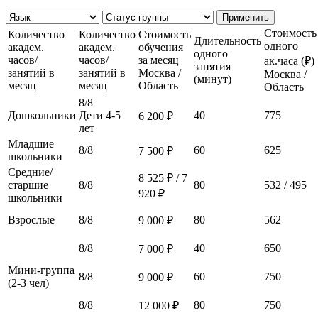
Применить
Стоимость
Количество
Количество
Стоимость
Длительность
одного
академ.
академ.
обучения
одного
часов/
часов/
за месяц
ак.часа (₽)
занятия
занятий в
занятий в
Москва /
Москва /
(минут)
месяц
месяц
Область
Область
8/8
Дошкольники
Дети 4-5
40
775
6 200 ₽
лет
Младшие
8/8
60
625
7 500 ₽
школьники
Средние/
8 525 ₽ / 7
старшие
8/8
80
532 / 495
920 ₽
школьники
Взрослые
8/8
80
562
9 000 ₽
8/8
40
650
7 000 ₽
Мини-группа
8/8
60
750
9 000 ₽
(2-3 чел)
8/8
80
750
12 000 ₽