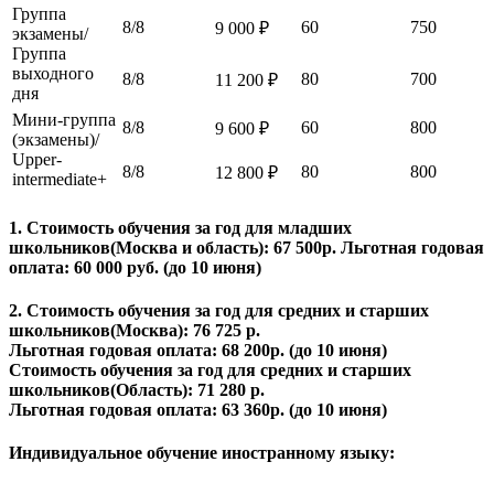
Группа
8/8
60
750
9 000 ₽
экзамены/
Группа
выходного
8/8
80
700
11 200 ₽
дня
Мини-группа
8/8
60
800
9 600 ₽
(экзамены)/
Upper-
8/8
80
800
12 800 ₽
intermediate+
1. Стоимость обучения за год для младших
школьников(Москва и область): 67 500р. Льготная годовая
оплата: 60 000 руб.
(до 10 июня)
2. Стоимость обучения за год для средних и старших
школьников(Москва): 76 725 р.
Льготная годовая оплата: 68 200р.
(до 10 июня)
Стоимость обучения за год для средних и старших
школьников(Oбласть): 71 280 р.
Льготная годовая оплата: 63 360р.
(до 10 июня)
Индивидуальное обучение иностранному языку: