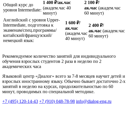
1 400 ₽/ак.час
2 100 ₽/
Общий курс до
(академ.час 40
ак.час
(академ.час
уровня Intermediate:
минут)
60 минут)
Английский с уровня Upper-
1 600 ₽/
Intermediate, подготовка к
2 400 ₽/
ак.час
экаменам/спец.программы/
ак.час
(академ.час
(академ.час
китайский/французский/
60 минут)
40 минут)
немецкий язык:
Рекомендуемое количество занятий для индивидуального
обучения взрослых студентов 2 раза в неделю по 2
академических часа
Языковой центр «Диалог» всего за 7-8 месяцев научит детей и
взрослых иностранному языку. Обычно бывает достаточно 2-х
занятий в неделю на курсах, продолжительностью по 60
минут, проводимых по специальной методике.
+7 (495) 120-14-43
+7 (910) 048-78-98
info@dialog-eng.ru
Часы работы всех языковых центров:
Пн-Вс: 11.00-22.00