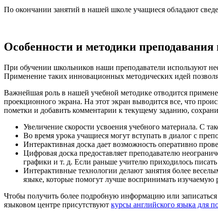
По окончании занятий в нашей школе учащиеся обладают сведен
Особенности и методики преподавания 
При обучении школьников наши преподаватели используют нес
Применение таких инновационных методических идей позволя
Важнейшая роль в нашей учебной методике отводится применен
проекционного экрана. На этот экран выводится все, что прои
пометки и добавить комментарии к текущему заданию, сохранит
Увеличение скорости усвоения учебного материала. С т
Во время урока учащиеся могут вступать в диалог с преп
Интерактивная доска дает возможность оперативно провер
Цифровая доска предоставляет преподавателю неогранич
графики и т. д. Если раньше учителю приходилось писать
Интерактивные технологии делают занятия более веселым
языке, которые помогут лучше воспринимать изучаемую р
Чтобы получить более подробную информацию или записаться н
языковом центре присутствуют
курсы английского языка для п