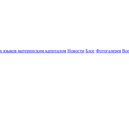
х языков материнским капиталом
Новости
Блог
Фотогалерея
Воп