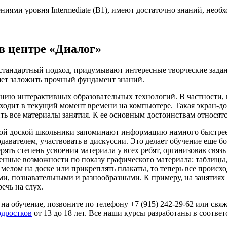
иями уровня Intermediate (B1), имеют достаточно знаний, необ
в центре «Диалог»
тандартный подход, придумывают интересные творческие задани
ет заложить прочный фундамент знаний.
ию интерактивных образовательных технологий. В частности, и
сходит в текущий момент времени на компьютере. Такая экран-до
ь все материалы занятия. К ее основным достоинствам относятс
акой доской школьники запоминают информацию намного быстрее
одавателем, участвовать в дискуссии. Это делает обучение еще
ять степень усвоения материала у всех ребят, организовав связь
енные возможности по показу графического материала: таблицы,
 мелом на доске или прикреплять плакаты, то теперь все происх
и, познавательными и разнообразными. К примеру, на занятиях
ечь на слух.
а обучение, позвоните по телефону +7 (915) 242-29-62 или св
одростков
от 13 до 18 лет. Все наши курсы разработаны в соотве