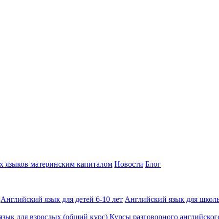
х языков материнским капиталом
Новости
Блог
Английский язык для детей 6-10 лет
Английский язык для школь
зык для взрослых (общий курс)
Курсы разговорного английског