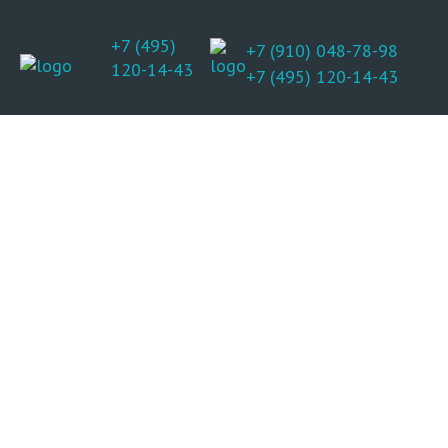
+7 (495)
+7 (910) 048-78-98
120-14-43
+7 (495) 120-14-43
Каникулы с ВКС!
Весенняя
выездная
программа
«Отдых +