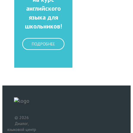
английского
языка для
школьников!
ПОДРОБНЕЕ
© 2026
Диалог,
языковой центр