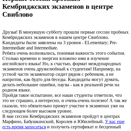
Кембриджских экзаменов в центре
Свиблово
Друзья! В минувшую субботу прошли первые сессии пробных
Кембриджских экзаменов в нашем центре Свиблово.
Кандидаты были заявлены на 3 уровня - ELementary; Pre-
Intermediate and Intermediate.
Ребята очень волновались, понимая важность этого события.
Столько времени и энергии вложено ими в изучение
английского языка! Но, к счастью, формат международных
экзаменов очень дружелюбный к студентам! Например, на
устной части экзаменатор сидит рядом с ребенком, а не
напротив, как будто для беседы. Кандидаты могут думать,
делать небольшие ошибки, паузы - как в реальной речи на
родном языке.
Пройдя такое испытание, все наши студенты отметили, что
это не страшно, а интересно, и очень-очень полезно! А так же
сказали, что обязательно примут участие в экзаменах уже на
следующем более высоком уровне.
В мае сессии Кембриджских экзаменов пройдут в центрах
Марфино, Бабушкинский, Королев и Юбилейный.
У вас еще
есть время записаться
и получить сертификат и бесценный