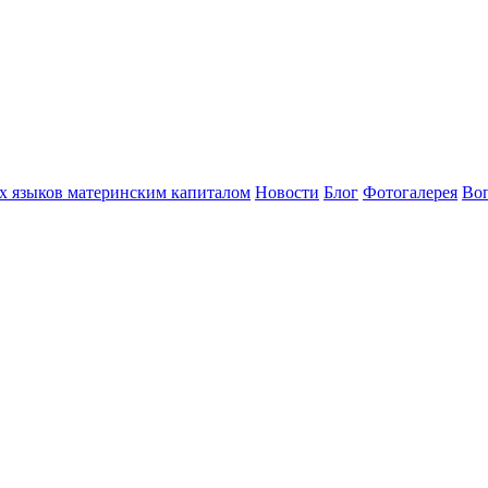
х языков материнским капиталом
Новости
Блог
Фотогалерея
Воп