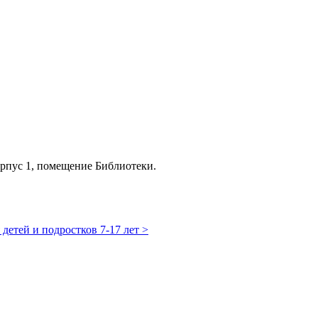
орпус 1, помещение Библиотеки.
 детей и подростков 7-17 лет
>