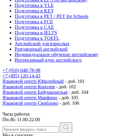
Подготовка к YLE
Подготовка к KET
Подготовка к PET / PET for Schools
Подготовка к FCE
Подготовка к CAE
Подготовка к IELTS
Подготовка к TOEFL
Английский для взрослых
Разговорный английский
Индивидуальное обучение английскому
Интенсивный курс английского
+7 (910) 048-78-98
+7 (495) 120-14-43
Языковой центр Юбилейный
- доб. 101
Языковой центр Королев
- доб. 102
Языковой центр Бабушкинская
- доб. 104
Языковой центр Марфино
- доб. 105
Языковой центр Свиблово
- доб. 106
Часы работы:
Пн-Вс 11.00-22.00
Мы в соцсетях: