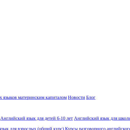
х языков материнским капиталом
Новости
Блог
Английский язык для детей 6-10 лет
Английский язык для школь
зык для взрослых (общий курс)
Курсы разговорного английског