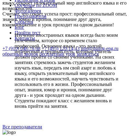
языку, откроет увлекательный мир английского языка и его
Обучение по ZOOM
возможностей.
Фотогалерея
Считает, что секрет успеха прост: профессиональный опыт,
Преподаватели
знания, юмор и ирония, понимание друг друга,
События
взаимоуважение и урок проходит на одном дыхании!
Блог
Пройти тест
Изучение иностранных языков всегда было моим
Контакты
увлечением, которое со временем стало
профессией. Освоение языка - это долгий,
+7 (910) 048-78-98
+7 (495) 120-14-43
info@dialog-eng.ru
интересный и трудный путь, который учитель
обратный звонок
бесплатный урок
записаться
должен пройти со своими учениками. На своих
занятиях стремлюсь зажечь студентов желанием
изучать язык, передать им свой азарт и любовь к
языку, открыть увлекательный мир английского
языка и его возможностей, научить чувствовать и
использовать его в жизни. Профессиональный
опыт, знания, юмор и ирония, понимание друг
друга - и урок проходит на одном дыхании.
Студенты покидают класс с желанием вновь и
вновь прийти на занятия.
Все преподаватели