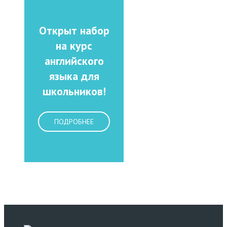
Открыт набор
на курс
английского
языка для
школьников!
ПОДРОБНЕЕ