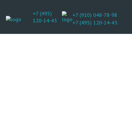
+7 (495)
+7 (910) 048-78-98
120-14-43
+7 (495) 120-14-43
Новости
языкового центра
«Диалог»
Главная
О языковом центре
Новости