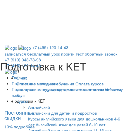
+7 (495) 120-14-43
записаться
бесплатный урок
пройти тест
обратный звонок
+7 (910) 048-78-98
Подготовка к KET
+7 (495) 120-14-43
Главная
О нас
Подготовка к экзаменам
Описание методики обучения
Оплата курсов
Подготовка к международным экзаменам по английскому
иностранных языков материнским капиталом
Новости
языку
Блог
Подготовка к KET
Курсы
Английский
Постоянные
Английский для детей и подростков
скидки
Курсы английского языка для дошкольников 4-6
лет
Английский язык для детей 6-10 лет
10
%
подробнее
Английский язык для школьников 11-15 лет