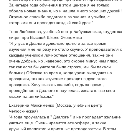
За четыре года обучения в этом центре я не только
обрела новые знания, но и нашла много хороших друзей!
Огромное спасибо педагогам за знания и улыбки, с
которыми они проводят каждый свой урок!"
Тоня Любезнова, учебный центр Бабушкинская, студентка
лицея при Высшей Школе Экономики
"Я учусь в Диалоге довольно долго и за все время
изучения мне ни разу не стало скучно. У преподавателя с
каждым учеником личностные отношения, так же они
очень добрые, но ,наверно, это скорее минус чем плюс,
так как если бы учителя были строже, мы бы пахали
больше) Обожаю то время, когда уроки выпадают на
праздники, так как изучение проходит в духе этого
праздника. Хочу сказать спасибо, ведь за время,
проведённое в Диалоге я научилась излагать все свои
мысли на английском."
Екатерина Максименко (Москва, учебный центр
Челюскинская)
"4 года проучилась в " Диалоге " и не пропадает желание
учиться еще. Очень нравится атмосфера, а также
дружный коллектив и приятные преподаватели. В этом