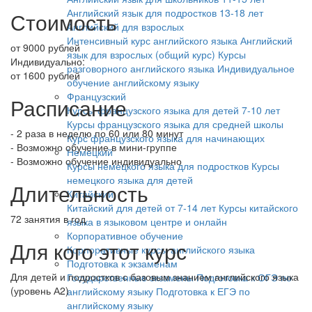
Английский язык для подростков 13-18 лет
Стоимость
Английский для взрослых
Интенсивный курс английского языка
Английский
от 9000 рублей
язык для взрослых (общий курс)
Курсы
Индивидуально:
разговорного английского языка
Индивидуальное
от 1600 рублей
обучение английскому языку
Французский
Расписание
Курсы французского языка для детей 7-10 лет
Курсы французского языка для средней школы
- 2 раза в неделю по 60 или 80 минут
Курс французского языка для начинающих
- Возможно обучение в мини-группе
Немецкий
- Возможно обучение индивидуально
Курсы немецкого языка для подростков
Курсы
немецкого языка для детей
Длительность
Китайский
Китайский для детей от 7-14 лет
Курсы китайского
72 занятия в год
языка в языковом центре и онлайн
Корпоративное обучение
Для кого этот курс
Корпоративные курсы английского языка
Подготовка к экзаменам
Для детей и подростков с базовым знанием английского языка
Государственные экзамены
Подготовка к ОГЭ по
(уровень А2)
английскому языку
Подготовка к ЕГЭ по
английскому языку