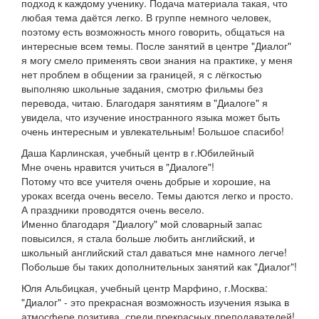
подход к каждому ученику. Подача материала такая, что
любая тема даётся легко. В группе немного человек,
поэтому есть возможность много говорить, общаться на
интересные всем темы. После занятий в центре "Диалог"
я могу смело применять свои знания на практике, у меня
нет проблем в общении за границей, я с лёгкостью
выполняю школьные задания, смотрю фильмы без
перевода, читаю. Благодаря занятиям в "Диалоге" я
увидела, что изучение иностранного языка может быть
очень интересным и увлекательным! Большое спасибо!
Даша Карлинская, учебный центр в г.Юбилейный
Мне очень нравится учиться в "Диалоге"!
Потому что все учителя очень добрые и хорошие, на
уроках всегда очень весело. Темы даются легко и просто.
А праздники проводятся очень весело.
Именно благодаря "Диалогу" мой словарный запас
повысился, я стала больше любить английский, и
школьный английский стал даваться мне намного легче!
Побольше бы таких дополнительных занятий как "Диалог"!
Юля Альбицкая, учебный центр Марфино, г.Москва:
"Диалог" - это прекрасная возможность изучения языка в
атмосфере позитива, среди прекрасных преподавателей!