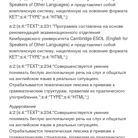
Speakers of Other Languages) и представляет собой
комплексную систему, нацеленную на освоение формата
KET";s:4:"TYPE";s:4:"HTML";}
a:2:{s:4:"TEXT";s:231:"Программа составлена на основе
рекомендаций экзаменационного отделения
Кембриджского университета Cambridge ESOL (English for
Speakers of Other Languages) и представляет собой
комплексную систему, нацеленную на освоение формата
KET";s:4:"TYPE";s:4:"HTML";}
a:2:{s:4:"TEXT";s:234:"Совершенствуется умение
понимать беглую англоязычную речь на слух и общаться
на английском языке в реальных ситуациях.
Отрабатывается тематическая лексика в привязке к
грамматическим структурам, правилам их практического
употребления.";s:4:"TYPE";s:4:"HTML";}
Аудирование
a:2:{s:4:"TEXT";s:234:"Совершенствуется умение
понимать беглую англоязычную речь на слух и общаться
на английском языке в реальных ситуациях.
Отрабатывается тематическая лексика в привязке к
грамматическим структурам, правилам их практического