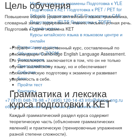
Цель обучения
Международные экзамены
Подготовка к YLE
Подготовка к KET
Подготовка к PET / PET for
Schools
Подготовка к FCE
Подготовка к CAE
Повышение общего уровня английского языка: грамматика,
Подготовка к IELTS
Подготовка к TOEFL
словарный запас, аудирование, чтение, письмо, устная речь.
Онлайн курсы
Подготовка к сдаче экзамена KET
Курсы китайского языка в языковом центре и
онлайн
Расписание и цены
«Prepare» - это единственный курс, составленный по
Обучение по ZOOM
рекомендации Cambridge English Language Assessment.
Фотогалерея
Его уникальность заключается в том, что он не только
Преподаватели
обучает английскому языку, но и обеспечивает
События
психологическую подготовку к экзамену и развивает
Блог
уверенность в себе.
Пройти тест
Грамматика и лексика
Контакты
курса подготовки к KET
+7 (910) 048-78-98
+7 (495) 120-14-43
info@dialog-eng.ru
обратный звонок
бесплатный урок
записаться
Каждый грамматический раздел курса содержит
теоретическую часть (объяснение грамматических
явлений) и практическую (тренировочные упражнения
разной степени сложности).