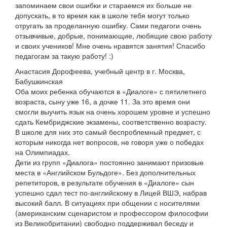
запоминаем свои ошибки и стараемся их больше не
допускать, в то время как в школе тебя могут только
отругать за проделанную ошибку. Сами педагоги очень
отзывчивые, добрые, понимающие, любящие свою работу
и своих учеников! Мне очень нравятся занятия! Спасибо
педагогам за такую работу! :)
Анастасия Дорофеева, учебный центр в г. Москва,
Бабушкинская
Оба моих ребенка обучаются в «Диалоге» с пятилетнего
возраста, сыну уже 16, а дочке 11. За это время они
смогли выучить язык на очень хорошем уровне и успешно
сдать Кембриджские экзамены, соответственно возрасту.
В школе для них это самый беспроблемный предмет, с
которым никогда нет вопросов, не говоря уже о победах
на Олимпиадах.
Дети из групп «Диалога» постоянно занимают призовые
места в «Английском Бульдоге». Без дополнительных
репетиторов, в результате обучения в «Диалоге» сын
успешно сдал тест по-английскому в Лицей ВШЭ, набрав
высокий балл. В ситуациях при общении с носителями
(американским сценаристом и профессором философии
из Великобритании) свободно поддерживал беседу и