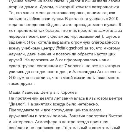
Лучшее место на всём свете. Диалог я бы назвала своим
вторым домом. Домом, в который хочется возвращаться.
Те, кто знают меня достаточно хорошо, понимают, как
сильно я люблю свои курсы. В диалоге я училась с 2010
года по сегодняшний день, и это приводит меня в ужас. 8
лет пролетели так быстро, что я их просто не заметила за
чередой песен, книг, фильмов, игр, экзаменов(!), шуток и
заданий. Я бы хотела выразить огромную благодарность
всему учебному центру @dialogschool за то, что многому
научили, дали знания и позволили обрести настоящих
друзей. На протяжении 8 лет формировалась наша
супер-группа, состоящая из 7 человек, не все из которых
учились до сегодняшнего дня, и Александры Алексеевны.
Я безумно счастлива, что в моей жизни есть такое место,
такие друзья.
Маша Иванова, Центр в г. Королев
На протяжении девяти лет занималась в языковом центре
"Диалог". На занятиях всегда было интересно.
Преподаватели и все сотрудники центра всегда
дружелюбны и готовы помочь. Занятия пролетают быстро
и интересно. Атмосфера в центре всегда приятная,
весёлая и не напряженная.Тщательный и внимательный